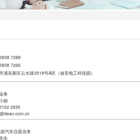
838 7288
838 7266
市浦东新区云水路3518号A区（迪安电工科技园）
业务
小姐
2102 2930
n@dean.com.cn
能源汽车仪器业务
先生