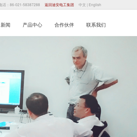
电话：86-021-58387288
返回迪安电工集团
中文
|
English
司新闻
产品中心
合作伙伴
联系我们