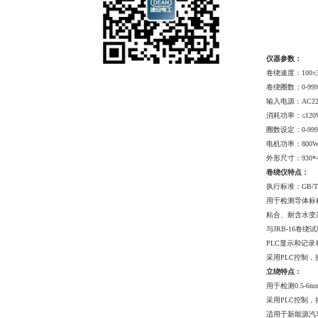
仪器参数：
卷绕速度：
100±
卷绕圈数：
0-999
输入电源：
AC22
消耗功率：
≤12
圈数设定：
0-999
电机功率：
800
外形尺寸：
930*
卷绕仪特点：
执行标准：
GB/T
用于检测导体标
粘合、耐含水变
与
JRB-16卷
PLC显示和记
采用
PLC控制
立
绕特点
：
用于检测
0.5-
采用
PLC控制
适用于新能源汽