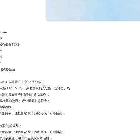
3r/min
9r
0V±10% 50HZ
0W
9r
W
430*320mm
 4074.3-2008/IEC 60851-3:1997；
称直径
Φ0.15-1.6mm漆包圆线的柔软性、热冲击、热
压器油及失重等性能时的卷绕试验
；
绕试验棒配套使用； 卷绕圈数任意设定；
录卷绕圈数；
，操作简单，性能稳定,抗干扰能力强，可靠性高 ；
6mm(宽边)的扁线；
，操作简单，性能稳定,抗干扰能力强，可靠性高；
车扁线立绕，用于评估漆膜附着性能；