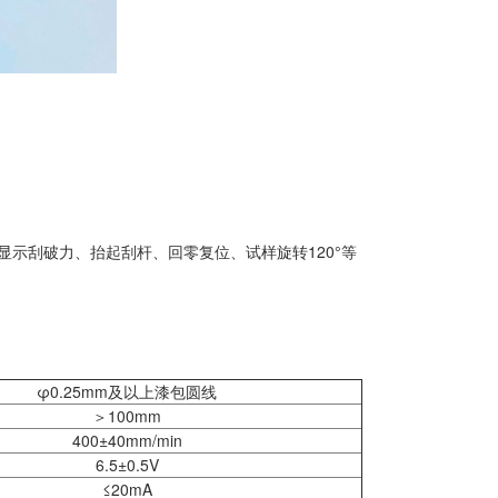
示刮破力、抬起刮杆、回零复位、试样旋转120°等
φ0.25mm及以上漆包圆线
＞100mm
400±40mm/min
6.5±0.5V
≤20mA