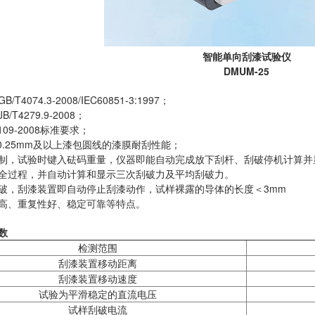
智能单向刮漆试验仪
DMUM-25
T4074.3-2008/IEC60851-3:1997；
/T4279.9-2008；
109-2008标准要求；
0.25mm及以上漆包圆线的漆膜耐刮性能；
制，试验时键入砝码重量，仪器即能自动完成放下刮杆、刮破停机计算并显
全过程，并自动计算和显示三次刮破力及平均刮破力。
破，刮漆装置即自动停止刮漆动作，试样裸露的导体的长度＜3mm
高、重复性好、稳定可靠等特点。
数
检测范围
刮漆装置移动距离
刮漆装置移动速度
试验为平滑稳定的直流电压
试样刮破电流