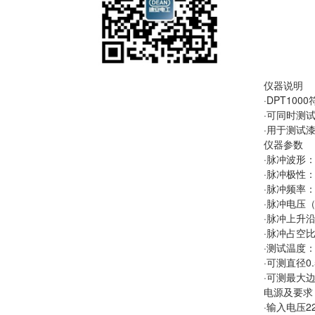
仪器说明
·
DPT1000
·可同时测
·用于测试
仪器参数
·脉冲波形
·脉冲极性
·脉冲频率
·脉冲电压
·脉冲上升
·脉冲占空比
·测试温度
·可测直径
0
·可测最大
电源及要求
·输入电压
2