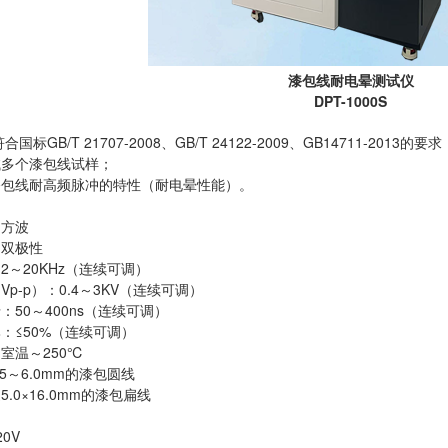
漆包线耐电晕测试仪
DPT-1000S
符合国标
GB/T 21707-2008
、
GB/T 24122-2009
、
GB14711-2013
的要求
试多个漆包线试样；
漆包线耐高频脉冲的特性（耐电晕性能）。
：方波
：双极性
：
2
～
20KHz
（连续可调）
（
Vp-p
）：
0.4
～
3KV
（连续可调）
沿：
50
～
400ns
（连续可调）
：≤
50%
（连续可调）
：室温～
250
℃
.5
～
6.0mm
的漆包圆线
边
5.0
×
16.0mm
的漆包扁线
20V