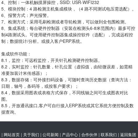
4、控制：一体机触摸屏操控，SSID: USR-WIFI232
5、模块控制：4 路检测主机集成模块，（4 路不同测试电压需选配）。
6、报警方式：声光报警。
7、检测方式：采用毛刷检测或者导轮检测，可以做到全包围检测。
8、集成系统：每台硬件控制器（安装在检测头6-8米范围内）最多可控
制4路测试头。可使用硬件控制器集成操控软件（选配），完成远程控
制；数据统计/分析。或接入客户ERP系统。
集成软件功能：
8.1，监控：可远程监控，开关针孔检测硬件控制器。
8.2，实时监控：针孔数量，针孔位置（虚拟值，由轻微误差，如需精
准要加装计米传感器）；
8.3，数据存储：可外接扫码设备，可随时查询历史数据（查询方法：
日期，轴号，条码等，或按客户要求）；
8.4，数据采用图表或表格方式保存，不同线轴之间可生成图表对比
图。
8.5，开放通讯接口,客户可自行接入ERP系统或其它系统方便控制及数
据查询。
|
网站首页
|
关于我们
|
公司新闻
|
产品中心
|
合作伙伴
|
联系我们
|
返回集团