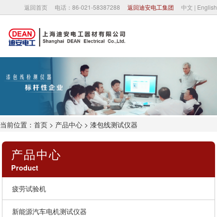
返回首页
电话：86-021-58387288
返回迪安电工集团
中文
|
English
首页
关于我们
公司新闻
当前位置：
首页
>
产品中心
> 漆包线测试仪器
产品中心
产品中心
合作伙伴
Product
联系我们
疲劳试验机
新能源汽车电机测试仪器